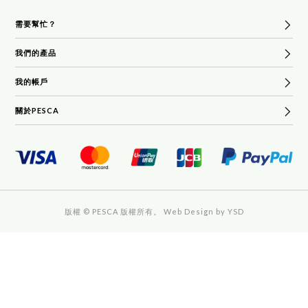
需要幫忙？
我們的產品
常見問題
貨運及退貨政策
我的帳戶
熱賣產品
條款和條件
沐浴和身體
關於PESCA
登錄
聯繫PESCA
面部噴霧
願望清單
我們的故事
面膜
我的訂單
新聞
純素產品
隱私政策
套裝產品
版權 © PESCA 版權所有。
Web Design
by YSD