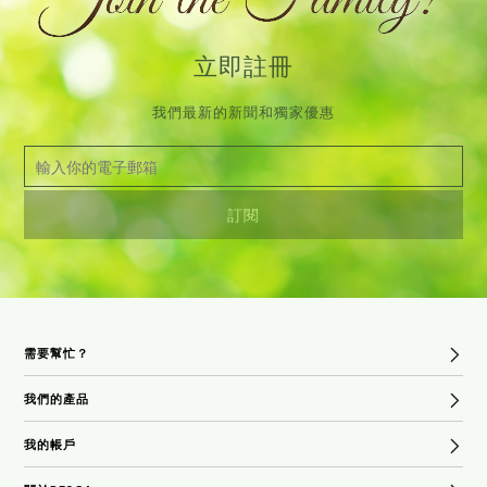
NATURALS
NATURALS
牛油果保濕潤手霜
甜杏修護潤手霜，含
(配馬魯拉，百香果，
可可脂，薰衣草和甜
甜橙，依蘭和橙花精
橙精油 15ml – 旅行
HK$
108.00
HK$
108.00
油) 15ml – 旅行裝
裝 (榮獲 2014
Natural Health
查看內容
查看內容
Beauty Awards)
QUICK VIEW
QUICK VIEW
ORGANIC WORKS
ORGANIC WORKS
薰衣草手部及身體潤
薰衣草手部及身體潤
膚露 300ml
膚露 環保補充裝
200ml (滋養、鎮靜、
HK$
225.00
HK$
200.00
修復)
加入購物車
加入購物車