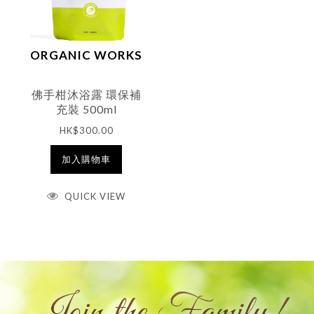
(含葡萄籽油、米糠油
和、牛油果油，無香)
HK$
195.00
100ml
ORGANIC WORKS
查看內容
佛手柑沐浴露 環保補
QUICK VIEW
充裝 500ml
HK$
300.00
HANDMADE
NATURALS
加入購物車
寶寶天然舒緩潤膚乳
(含葡萄籽油、米糠油
QUICK VIEW
和、牛油果油，薰衣
HK$
188.00
草和蜜柑精油) 100ml
加入購物車
QUICK VIEW
HANDMADE
HANDMADE