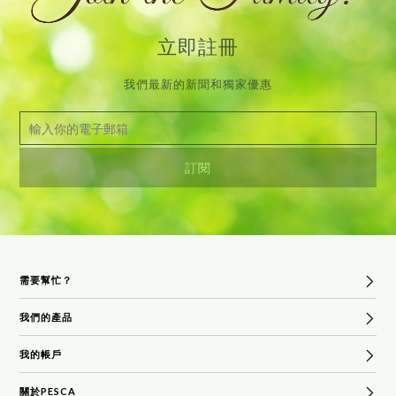
立即註冊
我們最新的新聞和獨家優惠
需要幫忙？
我們的產品
常見問題
貨運及退貨政策
我的帳戶
熱賣產品
條款和條件
沐浴和身體
關於PESCA
登錄