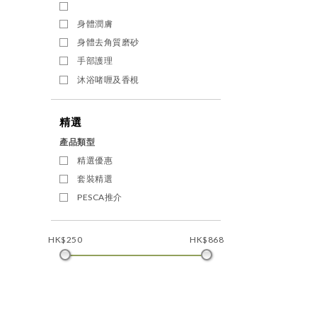
身體潤膚
身體去角質磨砂
手部護理
沐浴啫喱及香梘
H
精選
產品類型
精選優惠
套裝精選
PESCA推介
HK$250
HK$868