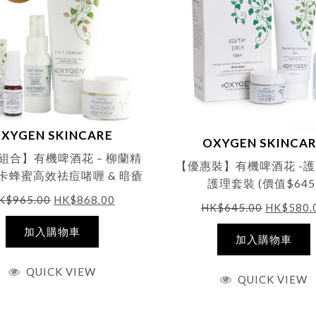
XYGEN SKINCARE
OXYGEN SKINCA
組合】有機啤酒花 – 柳蘭精
【優惠裝】有機啤酒花 -
卡蜂蜜高效祛痘啫喱 & 暗瘡
護理套裝 (價值$645
護理 (價值$965)
K$
965.00
HK$
868.00
HK$
645.00
HK$
580.
加入購物車
加入購物車
QUICK VIEW
QUICK VIEW