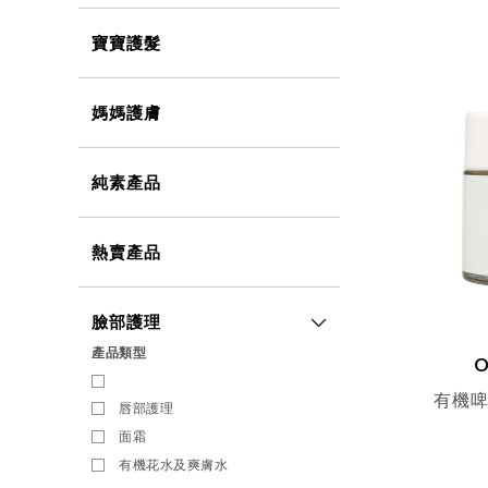
寶寶護髮
媽媽護膚
純素產品
熱賣產品
臉部護理
產品類型
O
有機啤
唇部護理
面霜
有機花水及爽膚水