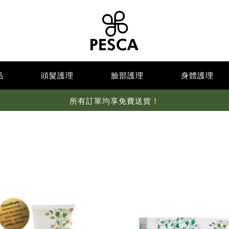
品
頭髮護理
臉部護理
身體護理
所有訂單均享免費送貨！