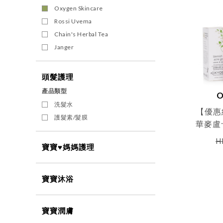
Oxygen Skincare
Rossi Uvema
Chain's Herbal Tea
Janger
頭髮護理
產品類型
O
洗髮水
【優惠
護髮素/髮膜
華麥盧
H
寶寶♥媽媽護理
寶寶沐浴
寶寶潤膚