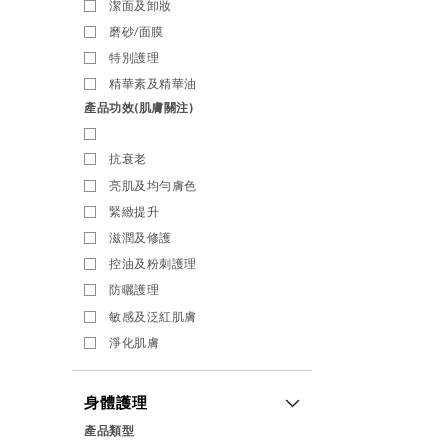
潔面及卸妝
磨砂/面膜
特別護理
精華素及精華油
產品功效(肌膚關注)
抗衰老
亮肌及均勻膚色
緊緻提升
滋潤及修護
控油及粉刺護理
防曬護理
敏感及泛紅肌膚
淨化肌膚
身體護理
產品類型