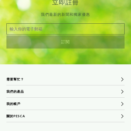
立即註冊
我們最新的新聞和獨家優惠
需要幫忙？
我們的產品
常見問題
貨運及退貨政策
我的帳戶
熱賣產品
條款和條件
沐浴和身體
關於PESCA
登錄
聯繫PESCA
面部噴霧
願望清單
我們的故事