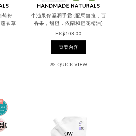
ALS
HANDMADE NATURALS
葡萄籽
牛油果保濕潤手霜 (配馬魯拉，百
，薰衣草
香果，甜橙，依蘭和橙花精油)
15ml – 旅行裝
HK$
108.00
查看內容
QUICK VIEW