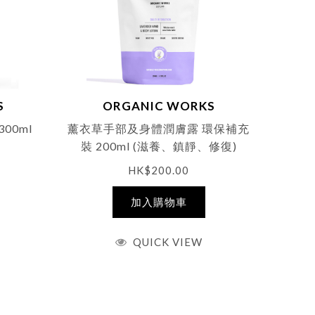
S
ORGANIC WORKS
00ml
薰衣草手部及身體潤膚露 環保補充
裝 200ml (滋養、鎮靜、修復)
HK$
200.00
加入購物車
QUICK VIEW