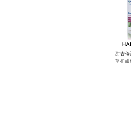
HA
甜杏修
草和甜橙
2014