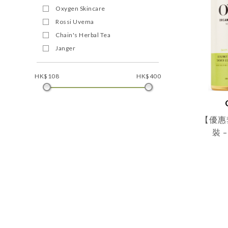
Oxygen Skincare
Rossi Uvema
Chain's Herbal Tea
Janger
HK$108
HK$400
【優惠
裝 