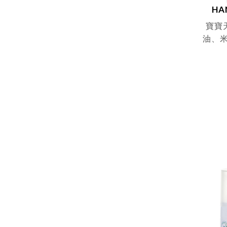
HA
寶寶
油、