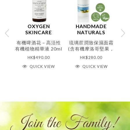
合舒緩乾裂肌膚。
◆ 絕不含凡士林，對羥基苯甲酸酯，鄰苯二甲酸鹽，
SLS/SLES/ALS，化學成分，防腐劑，人造色素或香精。
◆ 不進行動物測試
◆ 採用可回收包裝
OXYGEN
HANDMADE
SKINCARE
NATURALS
適用於：
任何肌膚
有機啤酒花 – 高活性
琉璃苣潤致保濕面霜
有
淨重：
4.5ml
有機植物精華液 20ml
(含有機摩洛哥堅果，
請注意：
由於人手製作，潤唇膏的頂端或有時沒有完成完
琉璃苣種子和可可脂
美的形狀。
HK$
490.00
HK$
280.00
（乾性和成熟性皮
QUICK VIEW
膚）50ml
QUICK VIEW