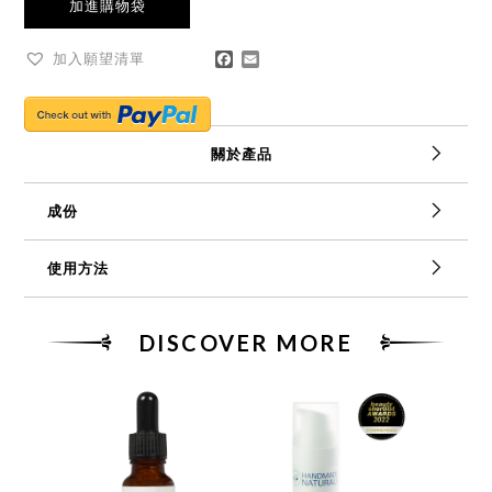
加進購物袋
Facebook
Email
加入願望清單
關於產品
英國手工匠心製造 *可可蜜柑* 純天然護唇膏 4.5ml
成份
純天然潤唇膏，配方蘊含有機蜂蠟，有機可可脂，甜杏仁
油，金盞花油，蜜柑精油製成，滋潤舒緩乾燥或乾裂的嘴
甜杏仁油，有機可可脂，有機蜂蠟，金盞花注入的有機向
使用方法
唇，令雙唇全天候保持柔軟。
日葵油，蜜柑精油
◆ 新鮮蜜柑精油滋味具有癒合功效，配合有機可可脂令人
直接塗抹於雙唇上，按需要時用，尤其天氣乾燥、寒冷或
愉悅的香氣，柔軟和呵護您的雙唇
風大時。
DISCOVER MORE
◆ 100％純天然呵護雙唇。非常適合乾裂嘴唇，增加即時
美容小貼士：
睡前塗抹於雙唇作為晚間鎖水修護。
光澤
◆ 有機蜂蠟作為抵禦乾燥、寒冷、風大時的屏障，以防止
乾裂
◆ 金盞花有消炎止痛作用，助嘴唇快速癒合
◆ 可可脂，甜杏仁油和葵花籽油含豐富的維他命，非常適