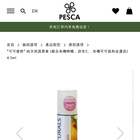
EN
所有訂單均享免費送貨！
首頁
臉部護理
產品類型
唇部護理
*可可蜜柑* 純天然護唇膏 (糅合有機蜂蠟，甜杏仁，有機可可脂和金盞花)
4.5ml