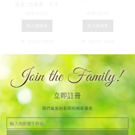
髮素 (含蘆薈，乳木
果油和維他命原B5)
HK$
240.00
HK$
420.00
(帶香味) 250ml
加入購物車
加入購物車
QUICK VIEW
QUICK VIEW
立即註冊
我們最新的新聞和獨家優惠