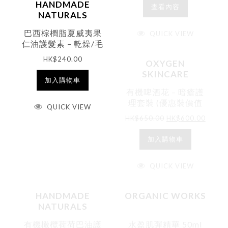
HANDMADE
查看內容
NATURALS
巴西棕櫚脂夏威夷果
QUICK VIEW
仁油護髮素 – 乾燥/毛
躁/捲曲髮質 (帶香味)
HK$
240.00
OXYGEN
250ml (榮獲THE
SKINCARE
JANEY LOVES 2019
加入購物車
PLATINUM
有機啤酒花 – 暗瘡護
AWARDS 金獎)
理套裝 (優惠裝價值
QUICK VIEW
$665)
HK$
650.00
HK$
600.00
加入購物車
QUICK VIEW
HANDMADE
ORGANIC WORKS
NATURALS
有機橄欖荷荷巴油護
水盈肌彈精華 50ml