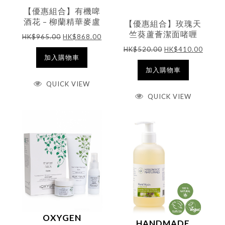
【優惠組合】有機啤
酒花 – 柳蘭精華麥盧
【優惠組合】玫瑰天
卡蜂蜜高效祛痘啫喱
竺葵蘆薈潔面啫喱
HK$
965.00
HK$
868.00
& 暗瘡護理 (價值
300ml & Bliss 甜杏
HK$
520.00
HK$
410.00
$965)
葡萄籽面霜 50ml
加入購物車
加入購物車
QUICK VIEW
QUICK VIEW
OXYGEN
HANDMADE