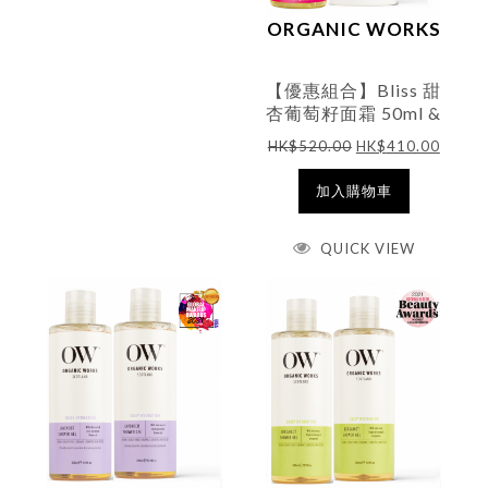
ORGANIC WORKS
【優惠組合】Bliss 甜
杏葡萄籽面霜 50ml &
有機Pro-水嫩修護爽
HK$
520.00
HK$
410.00
膚水100ml
加入購物車
QUICK VIEW